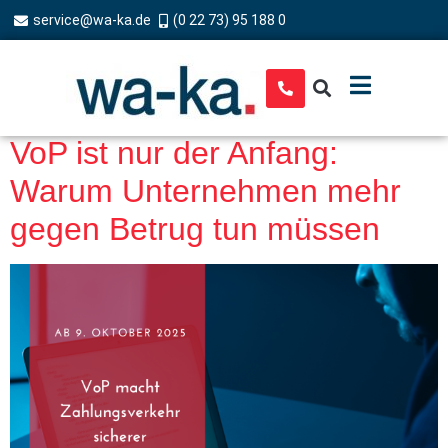
service@wa-ka.de
(0 22 73) 95 188 0
VoP ist nur der Anfang:
Warum Unternehmen mehr
gegen Betrug tun müssen