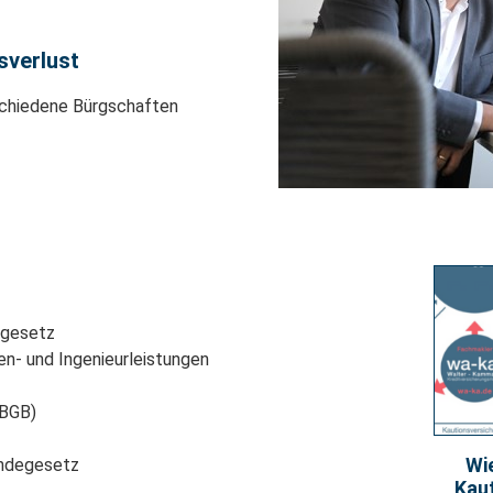
sverlust
schiedene Bürgschaften
zgesetz
en- und Ingenieurleistungen
 BGB)
Wie
endegesetz
Kau