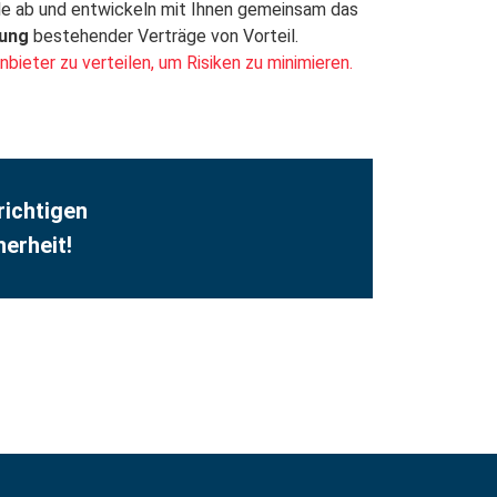
ile ab und entwickeln mit Ihnen gemeinsam das
rung
bestehender Verträge von Vorteil.
ieter zu verteilen, um Risiken zu minimieren.
richtigen
herheit!