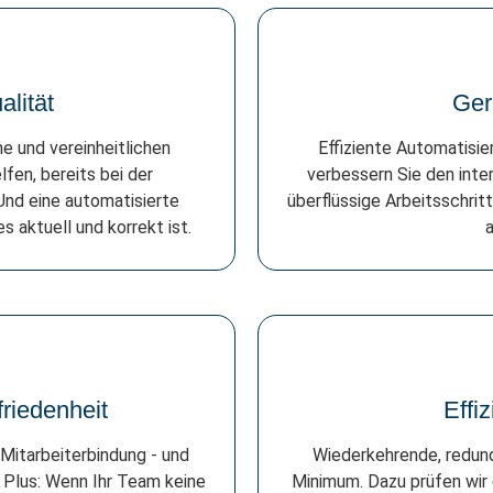
lität
Ger
e und vereinheitlichen
Effiziente Automatisie
fen, bereits bei der
verbessern Sie den int
Und eine automatisierte
überflüssige Arbeitsschritt
s aktuell und korrekt ist.
a
riedenheit
Effi
Mitarbeiterbindung - und
Wiederkehrende, redund
. Plus: Wenn Ihr Team keine
Minimum. Dazu prüfen wir 