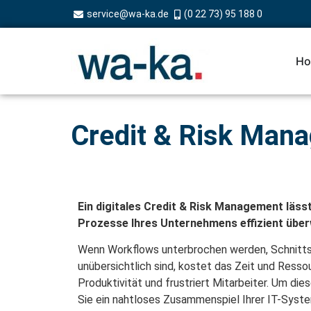
service@wa-ka.de
(0 22 73) 95 188 0
Ho
Credit & Risk Man
Ein digitales Credit & Risk Management läss
Prozesse Ihres Unternehmens effizient übe
Wenn Workflows unterbrochen werden, Schnitts
unübersichtlich sind, kostet das Zeit und Resso
Produktivität und frustriert Mitarbeiter. Um di
Sie ein nahtloses Zusammenspiel Ihrer IT-Syste