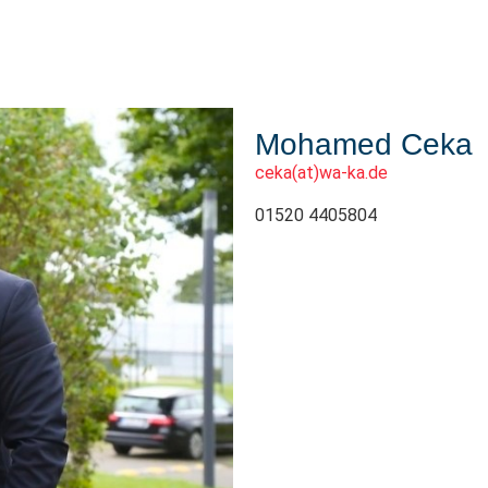
Mohamed Ceka
ceka(at)wa-ka.de
01520 4405804