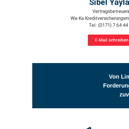
Sibel Yayl
Vertragsbetreueri
Wa-Ka Kreditversicherungs
Tel.: (0171) 7 64 44
E-Mail schreiben
Von Lim
Forderun
zuv