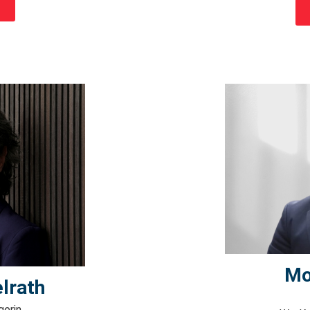
Mo
lrath
gerin