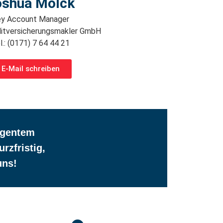
oshua Molck
y Account Manager
itversicherungsmakler GmbH
l.: (0171) 7 64 44 21
E-Mail schreiben
ligentem
zfristig,
uns!