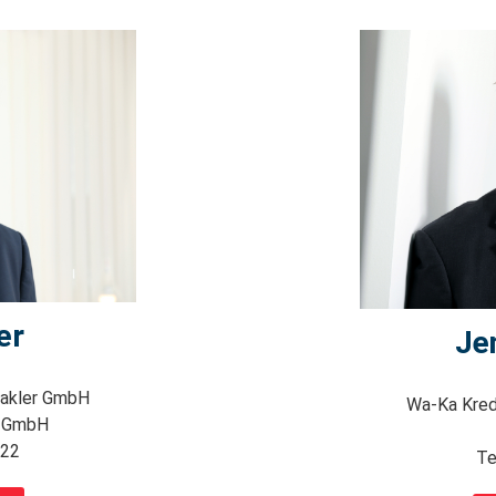
er
Je
makler GmbH
Wa-Ka Kred
s GmbH
 22
Te