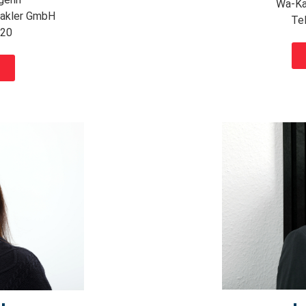
Wa-Ka
makler GmbH
Tel
 20