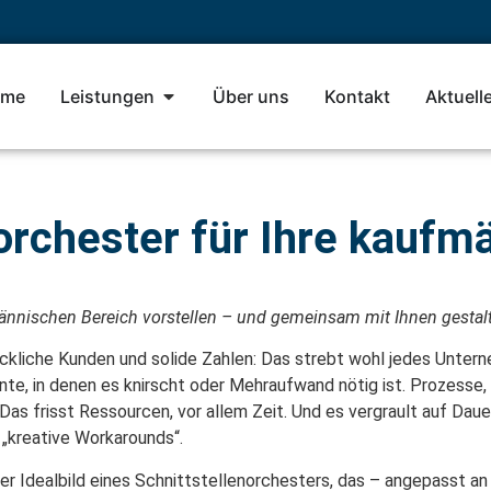
me
Leistungen
Über uns
Kontakt
Aktuell
orchester für Ihre kaufm
männischen Bereich vorstellen – und gemeinsam mit Ihnen gestal
ückliche Kunden und solide Zahlen: Das strebt wohl jedes Unter
e, in denen es knirscht oder Mehraufwand nötig ist. Prozesse, d
as frisst Ressourcen, vor allem Zeit. Und es vergrault auf Dauer
 „kreative Workarounds“.
er Idealbild eines Schnittstellenorchesters, das – angepasst 