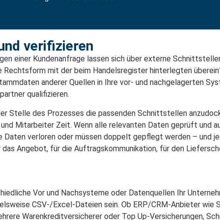
nd verifizieren​
egen einer Kundenanfrage lassen sich über externe Schnittstell
 Rechtsform mit der beim Handelsregister hinterlegten überein?
tammdaten anderer Quellen in Ihre vor- und nachgelagerten Sy
rtner qualifizieren.
eder Stelle des Prozesses die passenden Schnittstellen anzudoc
 und Mitarbeiter Zeit. Wenn alle relevanten Daten geprüft und 
ine Daten verloren oder müssen doppelt gepflegt werden – und 
r das Angebot, für die Auftragskommunikation, für den Liefersche
rschiedliche Vor und Nachsysteme oder Datenquellen Ihr Unterneh
pielsweise CSV-/Excel-Dateien sein. Ob ERP/CRM-Anbieter wie S
hrere Warenkreditversicherer oder Top Up-Versicherungen, Schni