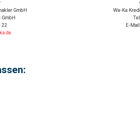
r
makler GmbH
Wa-Ka Kred
ns GmbH
Tel
4 22
E-Mail
ka.de
assen: