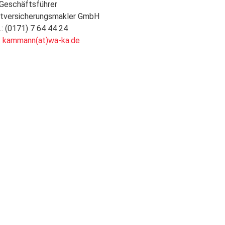
Geschäftsführer
itversicherungsmakler GmbH
.: (0171) 7 64 44 24
:
kammann(at)wa-ka.de