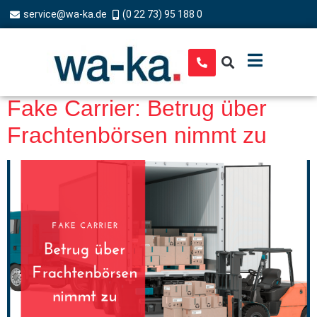
service@wa-ka.de
(0 22 73) 95 188 0
Fake Carrier: Betrug über
Frachtenbörsen nimmt zu​